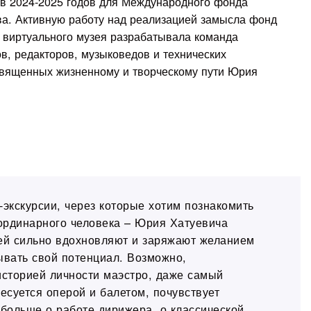
ов 2024-2025 годов для Международного фонда
ва. Активную работу над реализацией замысла фонд
я виртуального музея разрабатывала команда
, редакторов, музыковедов и технических
освященных жизненному и творческому пути Юрия
экскурсии, через которые хотим познакомить
ординарного человека – Юрия Хатуевича
ей сильно вдохновляют и заряжают желанием
ывать свой потенциал. Возможно,
сторией личности маэстро, даже самый
есуется оперой и балетом, почувствует
 больше о работе дирижера, о классической