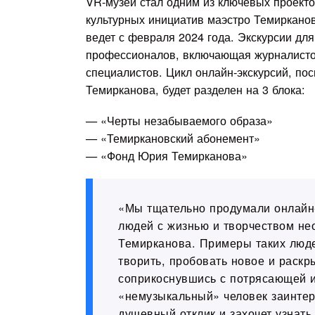
VR-музей стал одним из ключевых проект
культурных инициатив маэстро Темиркано
ведет с февраля 2024 года. Экскурсии дл
профессионалов, включающая журналистов
специалистов. Цикл онлайн-экскурсий, п
Темирканова, будет разделен на 3 блока:
— «Черты незабываемого образа»
— «Темиркановский абонемент»
— «Фонд Юрия Темирканова»
«Мы тщательно продумали онлайн-
людей с жизнью и творчеством не
Темирканова. Примеры таких люд
творить, пробовать новое и раскр
соприкоснувшись с потрясающей и
«немузыкальный» человек заинтер
душевный отклик и захочет узнать