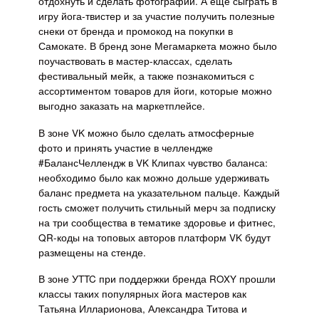
отдохнуть и сделать фотографии. А ещё сыграть в
игру йога-твистер и за участие получить полезные
снеки от бренда и промокод на покупки в
Самокате. В бренд зоне Мегамаркета можно было
поучаствовать в мастер-классах, сделать
фестивальный мейк, а также познакомиться с
ассортиментом товаров для йоги, которые можно
выгодно заказать на маркетплейсе.
В зоне VK можно было сделать атмосферные
фото и принять участие в челлендже
#БалансЧеллендж в VK Клипах чувство баланса:
необходимо было как можно дольше удерживать
баланс предмета на указательном пальце. Каждый
гость сможет получить стильный мерч за подписку
на три сообщества в тематике здоровье и фитнес,
QR-коды на топовых авторов платформ VK будут
размещены на стенде.
В зоне УTTC при поддержки бренда ROXY прошли
классы таких популярных йога мастеров как
Татьяна Илларионова, Александра Титова и