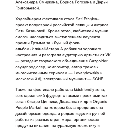
Александра Смиркина, Бориса Рогозина и Дарьи
Григорьевой.
Хэдлайнером фестиваля стала Sati Ethnica–
проект популярной российской певицы и актриса
Сати Казановой. Кроме этого, любителей музыки
смогли насладиться выступлением лауреата
премии Грэмми за «Лучший фолк-
альбом»Ила́наЧе́стера.А добавили хорошего
настроения и разогрели аудиторию артисты от VK
— резидент творческого объединения Gazgolder,
саундпродюсер, композитор, автор треков к
многочисленным сериалам — Levandowskiy и
московский dj, электронный музыкант — SCHE.
Также на фестивале работала kidsfriendly зона,
вегетарианский фудкорт с такими проектами как
веган-бистро Цинники, Джаганнат и др и Organic
People Market, на котором была представлена
дизайнерская одежда и редкие изделия ручной
работы из разных стран мира, органические
продукты питания, натуральную косметику и